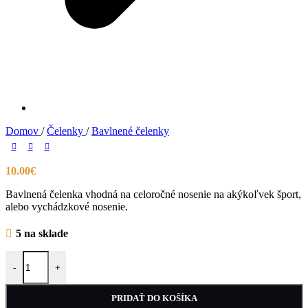
Domov
/
Čelenky
/
Bavlnené čelenky
10.00
€
Bavlnená čelenka vhodná na celoročné nosenie na akýkoľvek šport,
alebo vychádzkové nosenie.
5 na sklade
množstvo Čelenka na turistiku: Kvety a motýle
-
+
PRIDAŤ DO KOŠÍKA